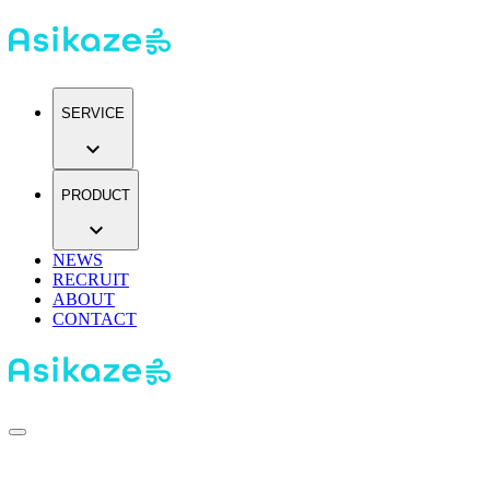
SERVICE
expand_more
PRODUCT
expand_more
NEWS
RECRUIT
ABOUT
CONTACT