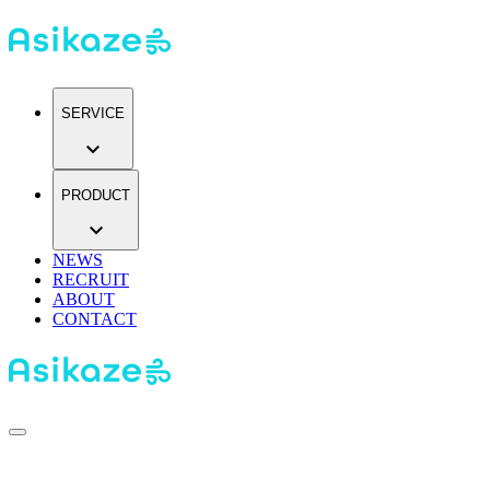
SERVICE
expand_more
PRODUCT
expand_more
NEWS
RECRUIT
ABOUT
CONTACT