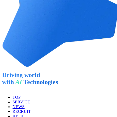
Driving world
with
AI
Technologies
TOP
SERVICE
NEWS
RECRUIT
ABOUT